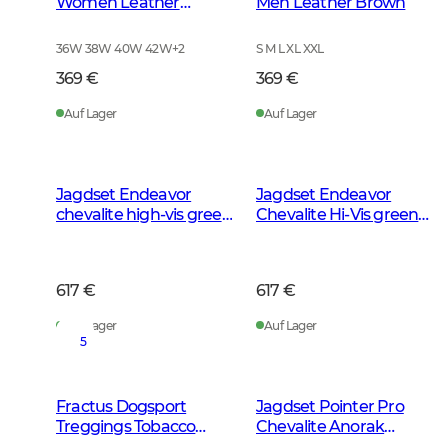
Women Leather
Men Leather Brown
Brown
36W 38W 40W 42W
+
2
S M L XL XXL
369 €
369 €
Auf Lager
Auf Lager
Jagdset Endeavor
Jagdset Endeavor
chevalite high-vis green
Chevalite Hi-Vis green
Herren 2,0
Damen 2.0
617 €
617 €
Auf Lager
Auf Lager
5
Fractus Dogsport
Jagdset Pointer Pro
Treggings Tobacco
Chevalite Anorak
Green
Herren