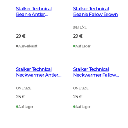
Stalker Technical
Stalker Technical
Beanie Antler
Beanie Fallow Brown
Camouflage
S/M L/XL
29 €
29 €
Ausverkauft
Auf Lager
Stalker Technical
Stalker Technical
Neckwarmer Antler
Neckwarmer Fallow
Camouflage
Brown
ONE SIZE
ONE SIZE
25 €
25 €
Auf Lager
Auf Lager