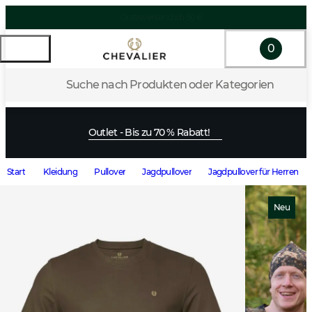
0
Suche nach Produkten oder Kategorien
Outlet - Bis zu 70 % Rabatt!
Start
Kleidung
Pullover
Jagdpullover
Jagdpullover für Herren
Neu