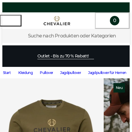
0
Suche nach Produkten oder Kategorien
Outlet - Bis zu 70 % Rabatt!
Start
Kleidung
Pullover
Jagdpullover
Jagdpullover für Herren
Neu