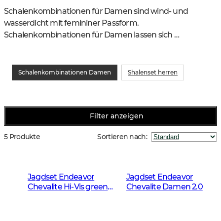
Schalenkombinationen für Damen sind wind- und 
wasserdicht mit femininer Passform. 
Schalenkombinationen für Damen lassen sich 
hervorragend mit verschiedenen Zwischenschichten 
kombinieren, um eine optimale Anpassung an Wetter 
und Temperatur zu gewährleisten.
Schalenkombinationen Damen
Shalenset herren
Filter anzeigen
5 Produkte
Sortieren nach
:
Jagdset Endeavor
Jagdset Endeavor
Chevalite Hi-Vis green
Chevalite Damen 2.0
Damen 2.0