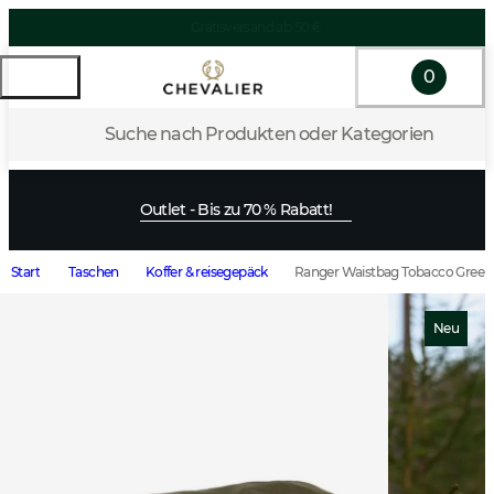
0
Suche nach Produkten oder Kategorien
Outlet - Bis zu 70 % Rabatt!
Start
Taschen
Koffer & reisegepäck
Ranger Waistbag Tobacco Green
Neu