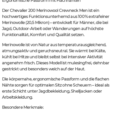
Ergonomische Passform mit Flachnähten
Der Chevalier 200 Merinowool Crewneck Men ist ein
hochwertiges Funktionsunterhemd aus 100 % extrafeiner
Merinowolle (20,5 Mikron) – entwickelt für Männer, die bei
Jagd, Outdoor-Arbeit oder Wanderungen auf höchste
Funktionalität, Komfort und Qualität setzen.
Merinowolle ist von Natur aus temperaturausgleichend,
atmungsaktiv und geruchsneutral. Sie wärmt bei Kälte,
kühlt bei Hitze und bleibt selbst bei intensiver Aktivität
angenehm frisch. Dieses Modell ist mulesingfrei, dehnbar
gestrickt und besonders weich auf der Haut.
Die körpernahe, ergonomische Passform und die flachen
Nähte sorgen für optimalen Sitz ohne Scheuern – ideal als
erste Schicht unter Jagdbekleidung, Shelljacken oder
Arbeitskleidung.
Besondere Merkmale: